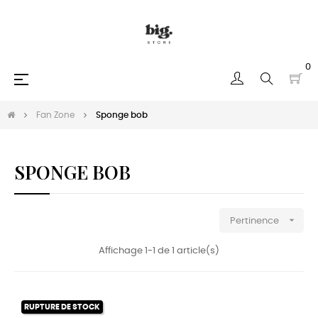
0
Basculer
☰
la
navigation
Fan Zone
Sponge bob
SPONGE BOB

Pertinence
Affichage 1-1 de 1 article(s)
RUPTURE DE STOCK